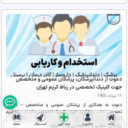
دعوت از دندانپزشکان، پزشکان عمومی و متخصص
جهت کلینیک تخصصی در رباط کریم تهران
11 مرداد 1405
دعوت به همکاری از پزشکان عمومی و متخصص – کلینیک
تخصصی مادر، رباط‌کریم، تهران کلینیک تخصصی مادر در رباط‌کریم
تهران، با بهره‌مندی از موقعیت مکانی مناسب در این شهرستان، از
خانه
داشبورد
ثبت آگهی
کسب‌وکار
مجله
پزشکان عمومی و متخصصان واجد شرایط...