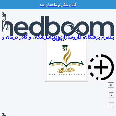
کانال تلگرام ما فعال شد
Skip
to
content
پلتفرم پزشکان، داروسازان، دندانپزشکان و کادر درمان و
زیبایی
×
‹
›