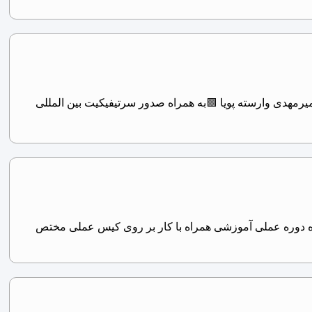
آموزش توسط آقای دکتر امیرمهدی وارسته پویا 🟩به همراه صدور سرتیفیکیت بین المللی
‌های آکادمی‌استتیک دکتر نصری ورکشاپ آموزش صفر تا صد PRP، PRF تاریخ 19 تیرماه دوره عملی آموزشی همراه با کار بر روی کیس عملی مختص