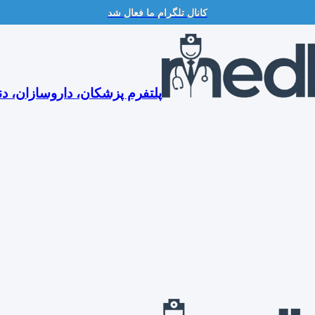
کانال تلگرام ما فعال شد
پلتفرم پزشکان، داروسازان، دن