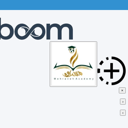
Skip
to
content
×
‹
›