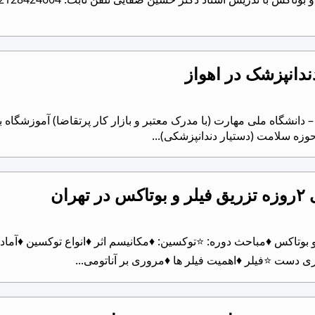
ندانپزشک در اهواز
دانشگاه ملی مهارت (با مدرک معتبر و بازار کار پرتقاضا) آموزشگاه 
وزه سلامت (دستیار دندانپزشکی)...
ران
زریق فیلر و بوتاکس ♦️مباحث دوره: ⭐️توکسین: ♦مکانیسم اثر ♦انواع توکسین
ی دست ⭐️فیلر ♦اهمیت فیلر ها ♦مروری بر آناتومی...