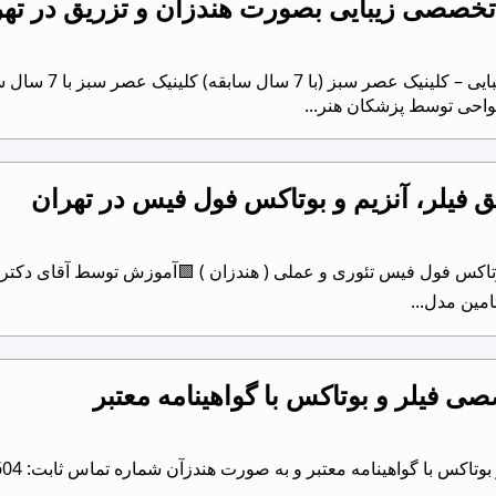
خصصی زیبایی بصورت هندزان و تزریق در تهر
برگزاری ورکشاپ‌
واحی توسط پزشکان هنر...
 فیلر، آنزیم و بوتاکس فول فیس در تهران
♦ ورکشاپ تزریق فیلر و آنزیم و بوتاکس فول فیس ‎تئوری و عملی ( هندزان 
 فیلر و بوتاکس با گواهینامه معتبر
 معتبر و به صورت هندزآن شماره تماس ثابت: 02128424604 داخلی 3 تماس پیامک بله واتساپ تلگرام