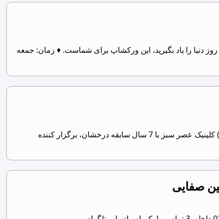
لاً عملی تکنیک‌های روز دنیا را یاد بگیرید، این ورکشاپ برای شماست. ♦ زمان: جمعه
برگزاری کامل‌ترین ورکشاپ‌های تخصصی زیبایی – کلینیک عصر سبز (با 7 سال سابقه، پرداخت اقساطی) کلینیک عصر سبز با 7 سال سابقه درخشان، برگزار کننده
ین صفایی