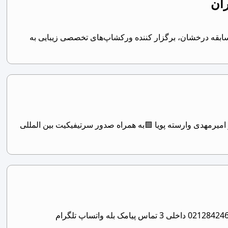
ان
های تخصصی زیبایی – کلینیک عصر سبز (با 7 سال سابقه) کلینیک عصر سبز با 7 سال سابقه درخشان، برگزار کننده ورکشاپ‌های تخصصی زیبایی به
) 🟩آموزش توسط آقای دکتر امیرمهدی وارسته پویا 🟩به همراه صدور سرتیفیکیت بین المللی