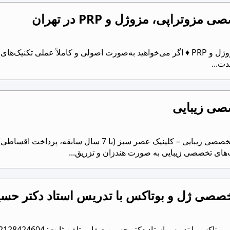
تراپی، مزوژل و PRP در تهران
♦ ورکشاپ تخصصی مزوتراپی، مزوژل و PRP ♦ اگر می‌خواهید به‌صورت اصولی و کام
صی زیبایی
‌های تخصصی زیبایی به صورت هندزان و تزریق...
خصصی ژل و بوتاکس با تدریس استاد دکتر حس
تاد دکتر حسین صفایی تلفن ثابت: 02128424604 داخلی 3 تماس پیامک بله واتساپ تلگرام