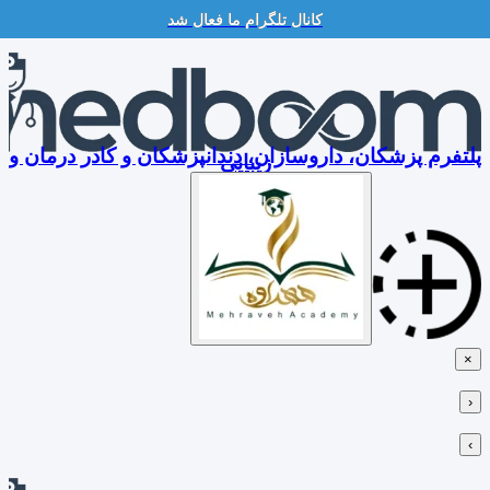
کانال تلگرام ما فعال شد
Skip
to
content
پلتفرم پزشکان، داروسازان، دندانپزشکان و کادر درمان و
زیبایی
×
‹
›