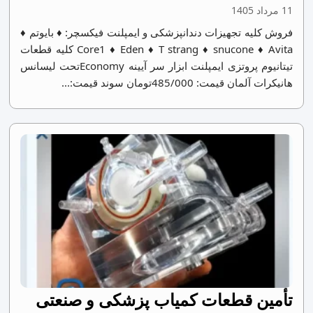
11 مرداد 1405
فروش کلیه تجهیزات دندانپزشکی و ایمپلنت فیکسچر: ♦ بایوتم ♦
Core1 ♦ Eden ♦ T strang ♦ snucone ♦ Avita کلیه قطعات
تیتانیوم پروتزی ایمپلنت ابزار سر آیینه Economyتحت لیسانس
هانیکرات آلمان قیمت: 485/000تومان سوند قیمت:...
تأمین قطعات کمیاب پزشکی و صنعتی