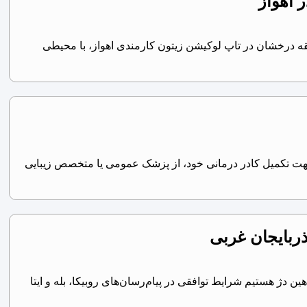
 اهواز
ک عمومی به عنوان مسئول فنی مرکز لیزر – اهواز یک مرکز لیزر با 6 سال سابقه درخشان در تاپ لوکیشن زیتون کارمندی اهواز، با محیطی
 جهت تکمیل کادر درمانی خود، از پزشک عمومی یا متخصص زیبایی
ربایجان غربی
 دژ هستیم شرایط توافقی در پیام‌رسان‌های روبیکا، بله و ایتا