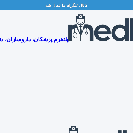
کانال تلگرام ما فعال شد
پلتفرم پزشکان، داروسازان، دن