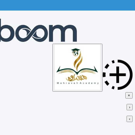
Skip
to
content
×
‹
›