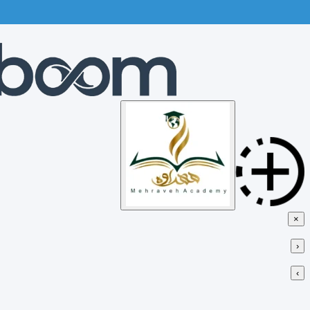
Skip
to
content
×
‹
›