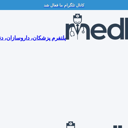
کانال تلگرام ما فعال شد
پلتفرم پزشکان، داروسازان، دن