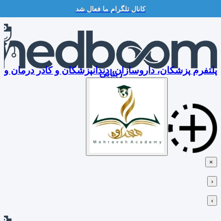
کانال تلگرام ما فعال شد
Skip
to
content
پلتفرم پزشکان، داروسازان، دندانپزشکان و کادر درمان و
زیبایی
×
‹
›