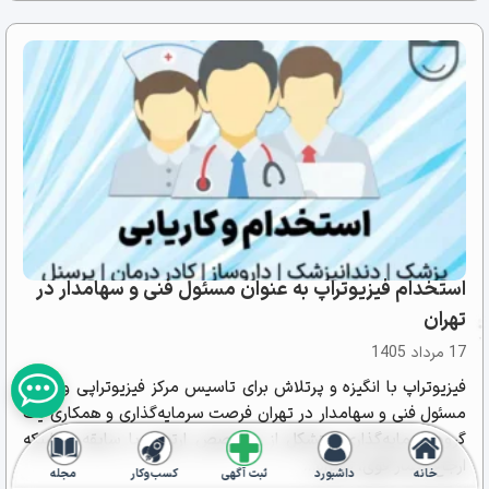
استخدام فیزیوتراپ به عنوان مسئول فنی و سهامدار در
تهران
17 مرداد 1405
فیزیوتراپ با انگیزه و پرتلاش برای تاسیس مرکز فیزیوتراپی و نقش
مسئول فنی و سهامدار در تهران فرصت سرمایه‌گذاری و همکاری یک
گروه سرمایه‌گذاری متشکل از متخصص ارتوپد با سابقه و شبکه
ارجاع بیمار قوی، همراه...
خانه
داشبورد
ثبت آگهی
کسب‌وکار
مجله