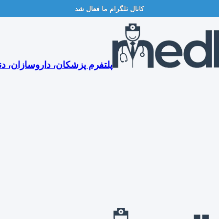
کانال تلگرام ما فعال شد
پلتفرم پزشکان، داروسازان، دن