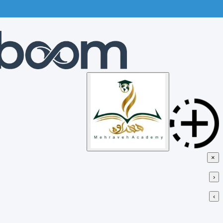
Skip
to
content
×
‹
›