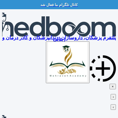
کانال تلگرام ما فعال شد
Skip
to
content
پلتفرم پزشکان، داروسازان، دندانپزشکان و کادر درمان و
زیبایی
×
‹
›