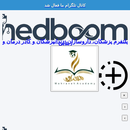
کانال تلگرام ما فعال شد
Skip
to
content
پلتفرم پزشکان، داروسازان، دندانپزشکان و کادر درمان و
زیبایی
×
‹
›