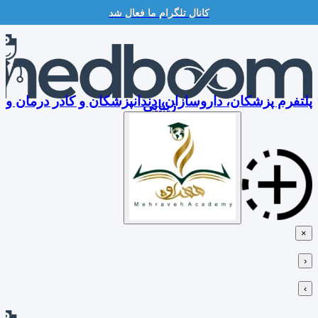
کانال تلگرام ما فعال شد
Skip
to
content
پلتفرم پزشکان، داروسازان، دندانپزشکان و کادر درمان و
زیبایی
×
‹
›