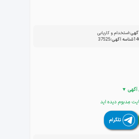
گهی:
استخدام و کاریابی
شناسه آگهی:
37525
 آگهی ▼
یت مِدبوم دیده اید
تلگرام