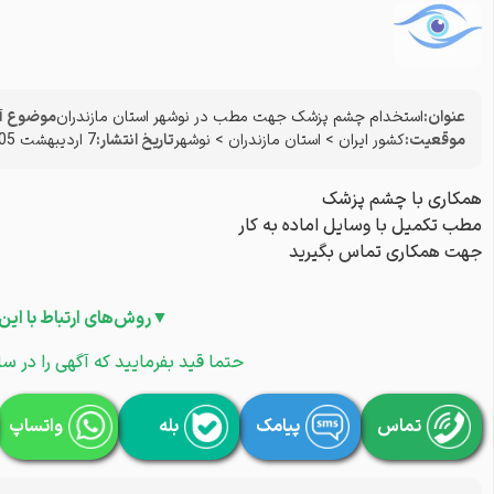
عنوان:
استخدام چشم پزشک جهت مطب در نوشهر استان مازندران
موضوع آ
موقعیت:
کشور ایران
>
استان مازندران
>
نوشهر
تاریخ انتشار:
7 اردیبهشت 1405
همکاری با چشم پزشک
مطب تکمیل با وسایل اماده به کار
جهت همکاری تماس بگیرید
▼روش‌های ارتباط با این
حتما قید بفرمایید که آگهی را در سا
تماس
پیامک
بله
واتساپ