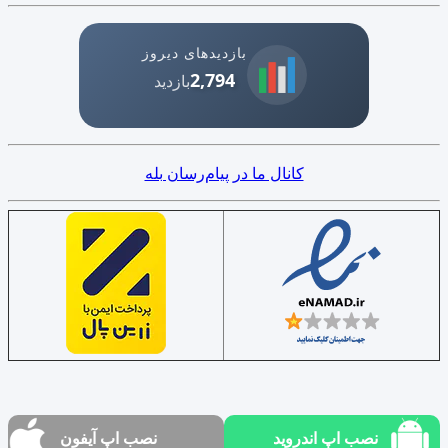
بازدیدهای دیروز
2,794
بازدید
کانال ما در پیام‌رسان بله
نصب اپ اندروید
نصب اپ آیفون