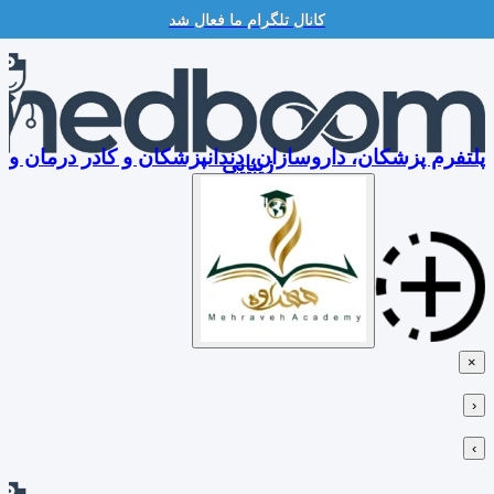
کانال تلگرام ما فعال شد
Skip
to
content
پلتفرم پزشکان، داروسازان، دندانپزشکان و کادر درمان و
زیبایی
×
‹
›