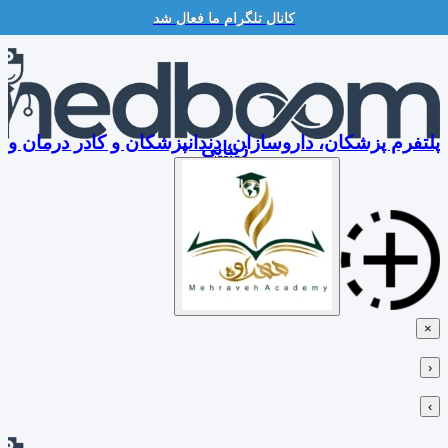
کانال تلگرام ما فعال شد
Skip
to
content
پلتفرم پزشکان، داروسازان، دندانپزشکان و کادر درمان و
زیبایی
×
‹
›