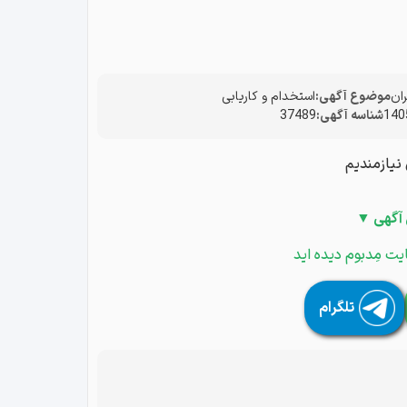
ان
موضوع آگهی:
استخدام و کاریابی
شناسه آگهی:
37489
نیازمندیم
 آگهی ▼
یت مِدبوم دیده اید
تلگرام