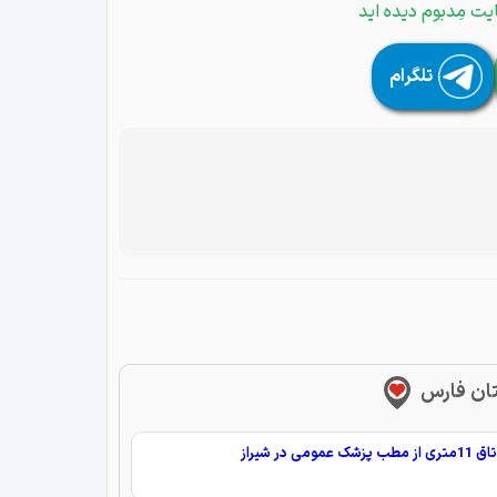
یت مِدبوم دیده اید
تلگرام
تان فارس
شک عمومی در شیراز