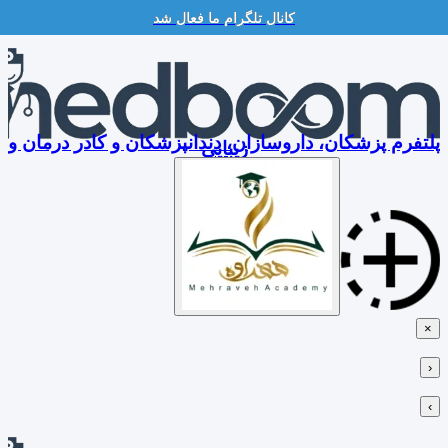
کانال تلگرام ما فعال شد
Skip
to
content
پلتفرم پزشکان، داروسازان، دندانپزشکان و کادر درمان و
زیبایی
×
‹
›