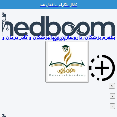
کانال تلگرام ما فعال شد
Skip
to
content
پلتفرم پزشکان، داروسازان، دندانپزشکان و کادر درمان و
زیبایی
×
‹
›