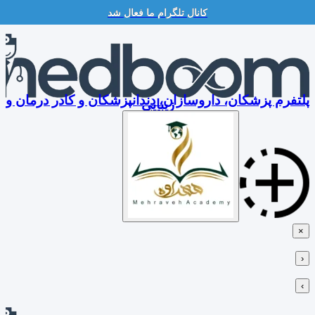
کانال تلگرام ما فعال شد
Skip
to
content
پلتفرم پزشکان، داروسازان، دندانپزشکان و کادر درمان و
زیبایی
×
‹
›