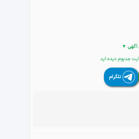
 آگهی ▼
یت مِدبوم دیده اید
تلگرام