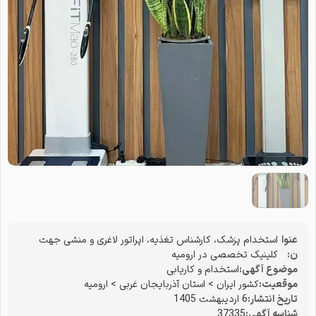
عنوا
استخدام پزشک، کارشناس تغذیه، اپراتور لاغری و منشی جهت
ن:
کلینیک تخصصی در ارومیه
موضوع آگهی:
استخدام و کاریابی
موقعیت:
کشور ایران
>
استان آذربایجان غربی
>
ارومیه
تاریخ انتشار:
6 اردیبهشت 1405
شناسه آگهی:
37335