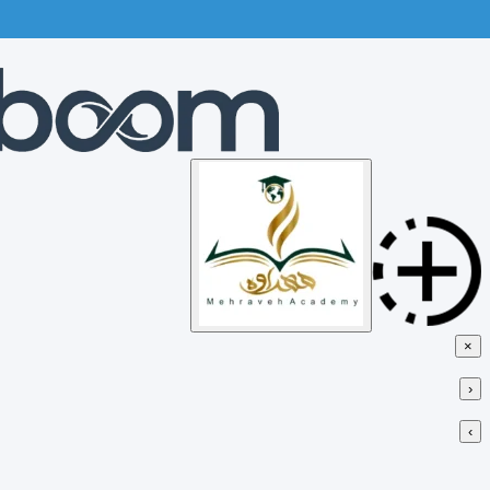
Skip
to
content
×
‹
›