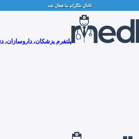
کانال تلگرام ما فعال شد
پلتفرم پزشکان، داروسازان، دن