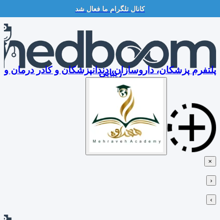
کانال تلگرام ما فعال شد
Skip
to
content
پلتفرم پزشکان، داروسازان، دندانپزشکان و کادر درمان و
زیبایی
×
‹
›