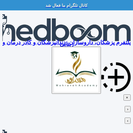
کانال تلگرام ما فعال شد
Skip
to
content
پلتفرم پزشکان، داروسازان، دندانپزشکان و کادر درمان و
زیبایی
×
‹
›