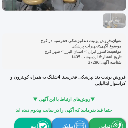
عنوان:
فروش یونیت دندانپزشکی فخرسینا در کرج
موضوع آگهی:
تجهیزات پزشکی
موقعیت:
کشور ایران
>
استان البرز
>
شهر کرج
تاریخ انتشار:
6 اردیبهشت 1405
شناسه آگهی:
37286
فروش یونیت دندانپزشکی فخرسینا 4شلنگ به همراه کویترون و
کراشوار ایتالیایی
▼روش‌های ارتباط با این آگهی ▼
حتما قید بفرمایید که آگهی را در سایت مِدبوم دیده اید
تماس
پیامک
بله