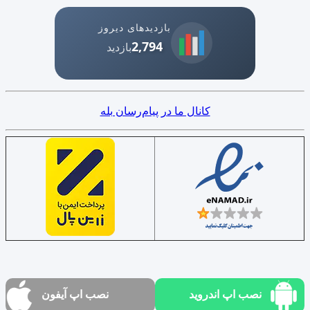
بازدیدهای دیروز
2,794
بازدید
کانال ما در پیام‌رسان بله
نصب اپ اندروید
نصب اپ آیفون