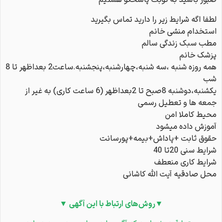
صبور باشید به نوبت پاسخگو هستیم
لطفا اگه شرایط زیر را دارید تماس بگیرید
استخدام منشی خانم
مطب سبک زندگی سالم
پزشک خانم
همه روزه شنبه ،سه شنبه،چهارشنبه،پنجشنبه.ساعت2 بعداظهر تا 8
شب
یکشنبه،دوشنبه 8صبح تا 2بعداظهر (6 ساعت کاری) به غیر از
جمعه ها و تعطیل رسمی
محیط کاملا امن
آموزش داده میشود
حقوق ثابت +پاداش+بیمه+پورسانت
شرایط سنی 20تا 40
شرایط کاری منعطف
محل صادقیه آیت الله کاشانی
▼روش‌های ارتباط با این آگهی ▼