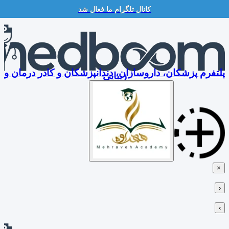
کانال تلگرام ما فعال شد
Skip
to
content
پلتفرم پزشکان، داروسازان، دندانپزشکان و کادر درمان و
زیبایی
×
‹
›