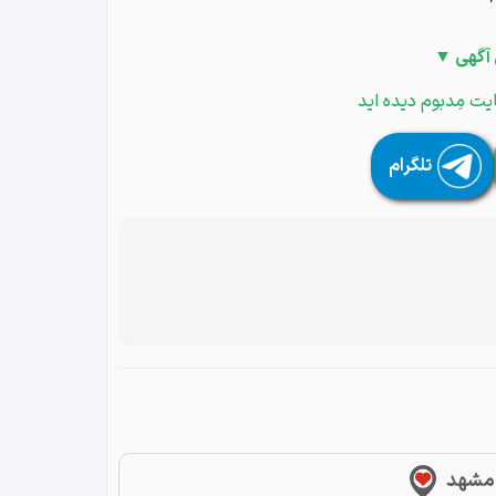
 آگهی ▼
یت مِدبوم دیده اید
تلگرام
 مشهد