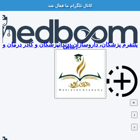
کانال تلگرام ما فعال شد
Skip
to
content
پلتفرم پزشکان، داروسازان، دندانپزشکان و کادر درمان و
زیبایی
×
‹
›