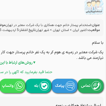
عنوان:
استخدام پرستار خانم جهت همکاری با یک شرکت معتبر در تهران
موضو
موقعیت:
کشور ایران
>
استان تهران
>
شهر تهران
تاریخ انتشار:
5 اردیبهشت 1405
با سلام
نیازمند می باشد .
▼روش‌های ارتباط با این
حتما قید بفرمایید که آگهی را در سا
تماس
پیامک
بله
واتساپ
ارسال پیشنهاد همکاری - رزومه