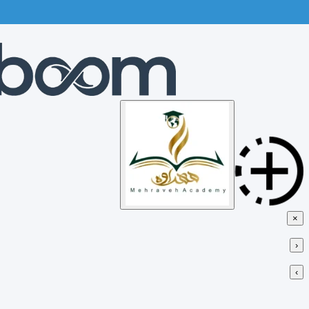
Skip
to
content
×
‹
›