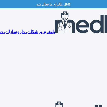
کانال تلگرام ما فعال شد
پلتفرم پزشکان، داروسازان، دن