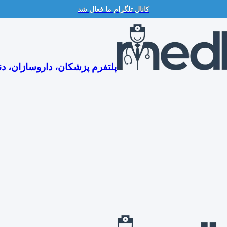
کانال تلگرام ما فعال شد
پلتفرم پزشکان، داروسازان، دن