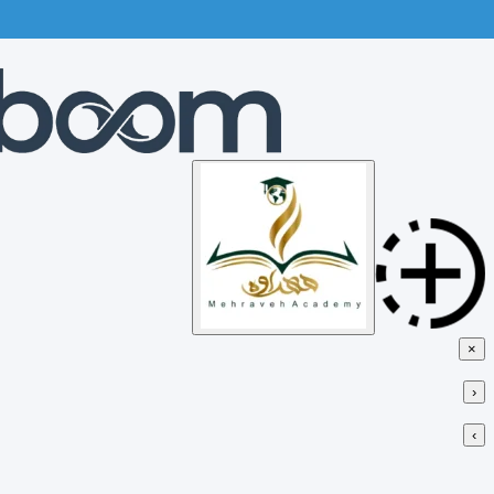
Skip
to
content
×
‹
›