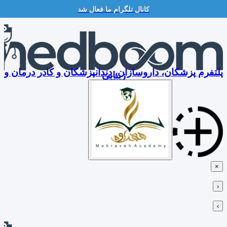
کانال تلگرام ما فعال شد
Skip
to
content
پلتفرم پزشکان، داروسازان، دندانپزشکان و کادر درمان و
زیبایی
×
‹
›