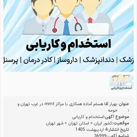
عنوان
بهیار آقا هستم آماده همکاری با مراکز mmt در غرب تهران و
:
حومه
موضوع آگهی:
استخدام و کاریابی
موقعیت:
کشور ایران
>
استان تهران
>
شهر تهران
تاریخ انتشار:
4 اردیبهشت 1405
شناسه آگهی:
36999