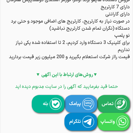
فروش دستگاه هایفو برند اولترا فورمر استندی دوهندپیس همزمان
دارای 7 کارتریج
دارای گارانتی
در صورت نیاز به کارتریج، کارتریج های اضافی موجود و حتی برد
دستگاه (نگران تمام شدن کارتریج نباشید)
نو پلمپ
برای کلینیک 3 دستگاه وارد کردیم، 2 تا استفاده شده یکی نیاز
نداریم
قیمت رااز شرکت استعلام بگیرید و 200 میلیون زیر قیمت بردارید
▼روش‌های ارتباط با این آگهی ▼
حتما قید بفرمایید که آگهی را در سایت مِدبوم دیده اید
تماس
پیامک
بله
واتساپ
تلگرام