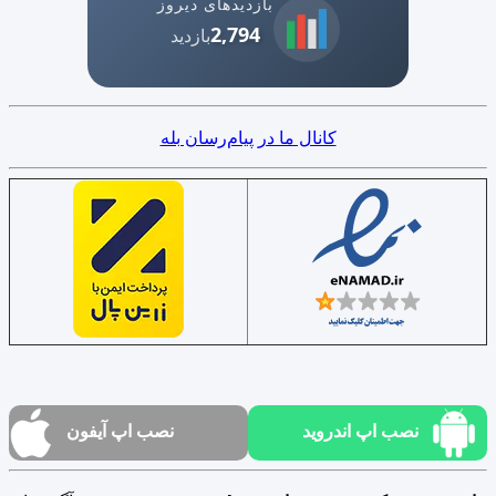
بازدیدهای دیروز
2,794
بازدید
کانال ما در پیام‌رسان بله
نصب اپ اندروید
نصب اپ آیفون