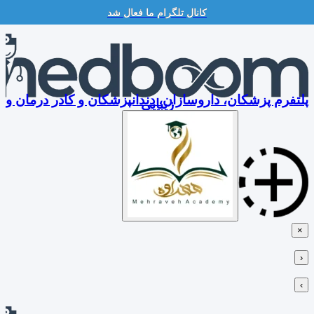
کانال تلگرام ما فعال شد
Skip
to
content
پلتفرم پزشکان، داروسازان، دندانپزشکان و کادر درمان و
زیبایی
×
‹
›