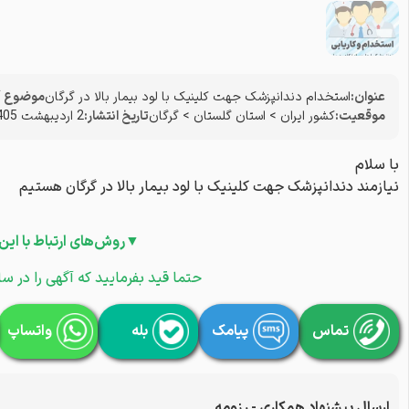
عنوان:
استخدام دندانپزشک جهت کلینیک با لود بیمار بالا در گرگان
موضوع آ
موقعیت:
کشور ایران
>
استان گلستان
>
گرگان
تاریخ انتشار:
2 اردیبهشت 1405
با سلام
نیازمند دندانپزشک جهت کلینیک با لود بیمار بالا در گرگان هستیم
▼روش‌های ارتباط با این
حتما قید بفرمایید که آگهی را در سا
تماس
پیامک
بله
واتساپ
ارسال پیشنهاد همکاری - رزومه