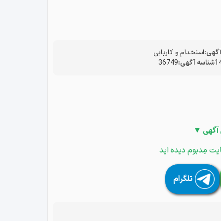
گهی:
استخدام و کاریابی
شناسه آگهی:
36749
 آگهی ▼
یت مِدبوم دیده اید
تلگرام