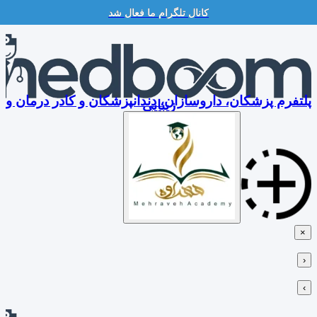
کانال تلگرام ما فعال شد
Skip
to
content
پلتفرم پزشکان، داروسازان، دندانپزشکان و کادر درمان و
زیبایی
×
‹
›