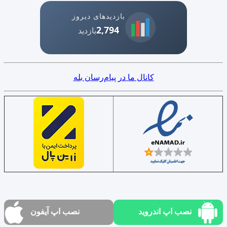
بازدیدهای دیروز
2,794
بازدید
کانال ما در پیام‌رسان بله
نصب اپ اندروید
نصب اپ آیفون