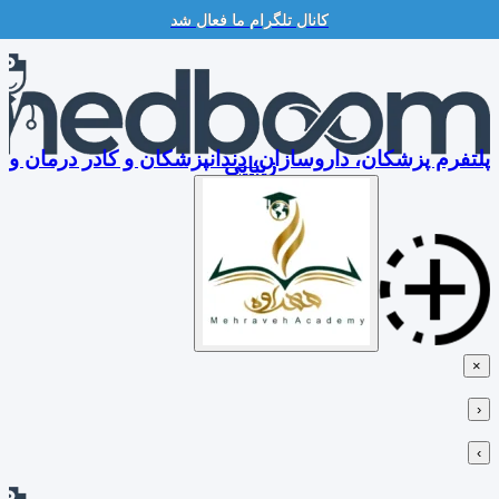
کانال تلگرام ما فعال شد
Skip
to
content
پلتفرم پزشکان، داروسازان، دندانپزشکان و کادر درمان و
زیبایی
×
‹
›