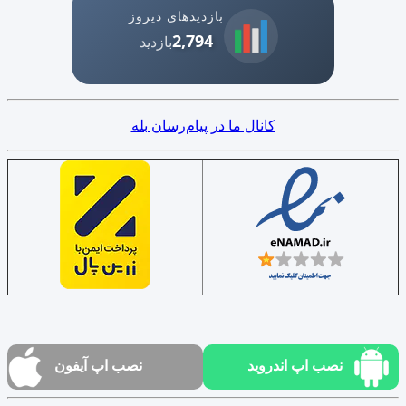
بازدیدهای دیروز
2,794
بازدید
کانال ما در پیام‌رسان بله
نصب اپ اندروید
نصب اپ آیفون