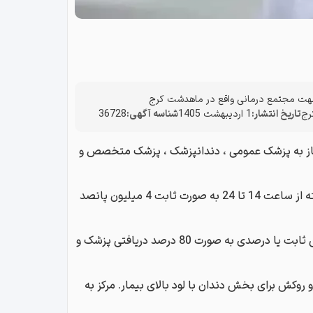
ت مجتمع درمانی واقع در ماهدشت کرج
رج
تاریخ انتشار:
1 اردیبهشت 1405
شناسه آگهی:
36728
نیاز به پزشک عمومی ، دندانپزشک ، پزشک متخصص و
پزشک عمومی با سابقه کار در درمانگاه برای شیفت های لانگ ده ساعته از ساعت 14 تا 24 به صورت ثابت 4 میلیون پانصد
پزشک متخصص زنان ، قلب ، داخلی ، ارتوپد و اطفال به صورت ساعتی ثابت یا درصدی به صورت 80 درصد دریافتی پزشک و
 و جراحی و قالبگیری پست و روکش برای بخش دندان با لود بالای بیمار. مرکز به