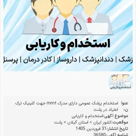
عنوا
استخدام پزشک عمومی دارای مدرک mmt جهت کلینیک ترک
ن:
اعتیاد در رشت
موضوع آگهی:
استخدام و کاریابی
موقعیت:
کشور ایران
>
استان گیلان
>
رشت
تاریخ انتشار:
31 فروردین 1405
شناسه آگهی:
36580