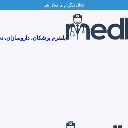
کانال تلگرام ما فعال شد
پلتفرم پزشکان، داروسازان، دن