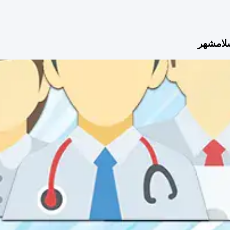
لامشهر