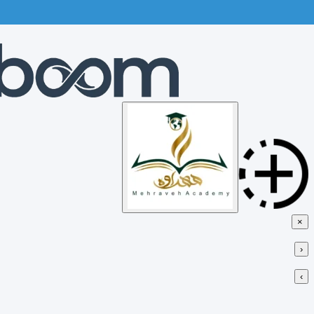
Skip
to
content
×
‹
›