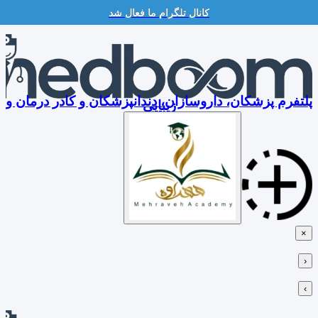
کانال تلگرام ما فعال شد
Skip
to
content
پلتفرم پزشکان، داروسازان، دندانپزشکان و کادر درمان و
زیبایی
×
‹
›