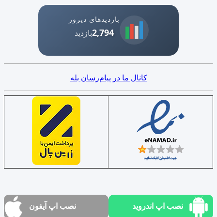
بازدیدهای دیروز
2,794
بازدید
کانال ما در پیام‌رسان بله
نصب اپ اندروید
نصب اپ آیفون