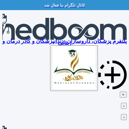
کانال تلگرام ما فعال شد
Skip
to
content
پلتفرم پزشکان، داروسازان، دندانپزشکان و کادر درمان و
زیبایی
×
‹
›