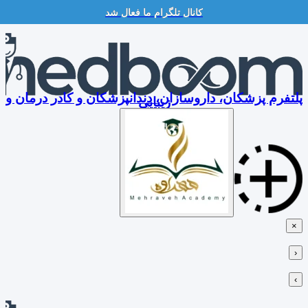
کانال تلگرام ما فعال شد
Skip
to
content
پلتفرم پزشکان، داروسازان، دندانپزشکان و کادر درمان و
زیبایی
×
‹
›