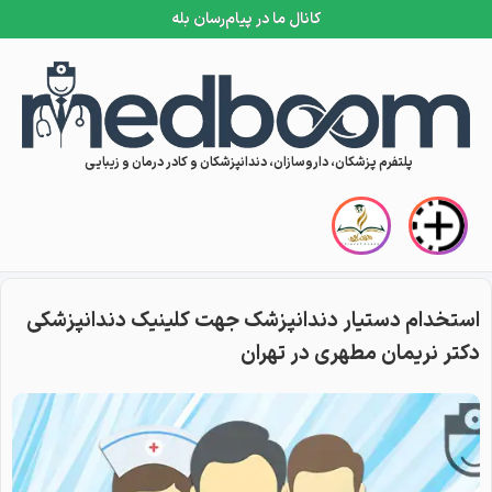
کانال ما در پیام‌رسان بله
Skip to conten
پلتفرم پزشکان، داروسازان، دندانپزشکان و کادر درمان و زیبایی
استخدام دستیار دندانپزشک جهت کلینیک دندانپزشکی
دکتر نریمان مطهری در تهران