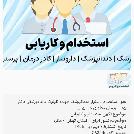
عنوا
استخدام دستیار دندانپزشک جهت کلینیک دندانپزشکی دکتر
ن:
نریمان مطهری در تهران
موضوع آگهی:
استخدام و کاریابی
موقعیت:
کشور ایران
>
استان تهران
>
ملارد
تاریخ انتشار:
30 فروردین 1405
شناسه آگهی:
36384