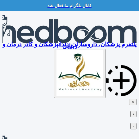
کانال تلگرام ما فعال شد
Skip
to
content
پلتفرم پزشکان، داروسازان، دندانپزشکان و کادر درمان و
زیبایی
×
‹
›