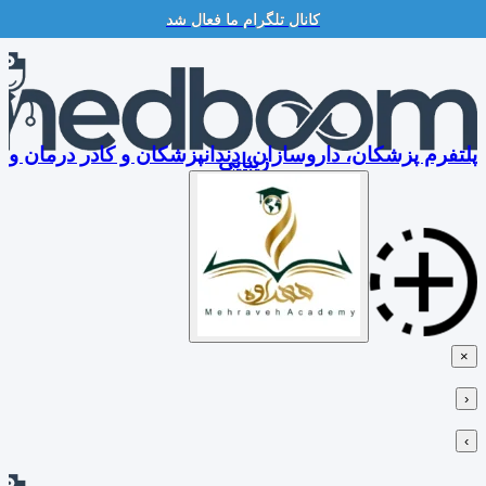
کانال تلگرام ما فعال شد
Skip
to
content
پلتفرم پزشکان، داروسازان، دندانپزشکان و کادر درمان و
زیبایی
×
‹
›