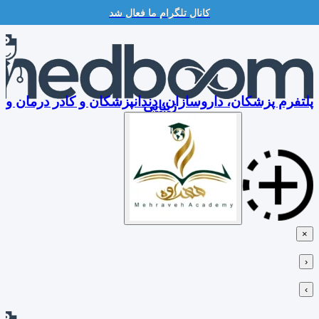
کانال تلگرام ما فعال شد
Skip
to
content
پلتفرم پزشکان، داروسازان، دندانپزشکان و کادر درمان و
زیبایی
×
‹
›