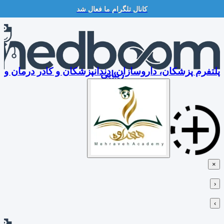
کانال تلگرام ما فعال شد
Skip
to
content
پلتفرم پزشکان، داروسازان، دندانپزشکان و کادر درمان و
زیبایی
×
‹
›